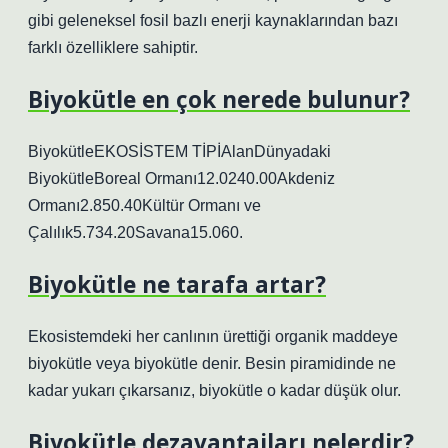
gibi geleneksel fosil bazlı enerji kaynaklarından bazı
farklı özelliklere sahiptir.
Biyokütle en çok nerede bulunur?
BiyokütleEKOSİSTEM TİPİAlanDünyadaki
BiyokütleBoreal Ormanı12.0240.00Akdeniz
Ormanı2.850.40Kültür Ormanı ve
Çalılık5.734.20Savana15.060.
Biyokütle ne tarafa artar?
Ekosistemdeki her canlının ürettiği organik maddeye
biyokütle veya biyokütle denir. Besin piramidinde ne
kadar yukarı çıkarsanız, biyokütle o kadar düşük olur.
Biyokütle dezavantajları nelerdir?