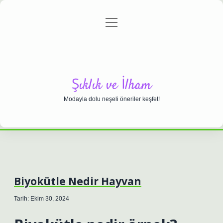
menüyü
Anasayfa
Gizlilik Politikası
Yasal Uyarı
aç
Hakkımızda
Şıklık ve İlham
Modayla dolu neşeli öneriler keşfet!
Biyokütle Nedir Hayvan
Tarih: Ekim 30, 2024