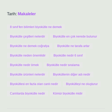
Tarih:
Makaleler
8 sınıf fen bilimleri biyokütle ne demek
Biyokütle çeşitleri nelerdir
Biyokütle en çok nerede bulunur
Biyokütle ne demek coğrafya
Biyokütle ne tarafa artar
Biyokütle neden önemlidir
Biyokütle nedir 6 sınıf
Biyokütle nedir örnek
Biyokütle nedir sıralama
Biyokütle ürünleri nelerdir
Biyokütlenin diğer adı nedir
Biyokütlesi en fazla olan canlı nedir
Biyokütleyi ne oluşturur
Canlılarda biyokütle nedir
Kömür biyokütle midir