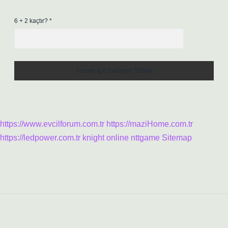
6 + 2 kaçtır?
*
https://www.evcilforum.com.tr
https://maziHome.com.tr
https://ledpower.com.tr
knight online
nttgame
Sitemap
Sidebar