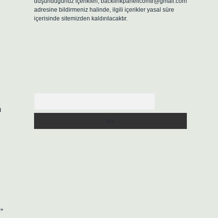
düşündüğünüz içerikleri,
backlinkpanelicomtr@gmail.com
adresine bildirmeniz halinde, ilgili içerikler yasal süre
içerisinde sitemizden kaldırılacaktır.
Arama
m
”