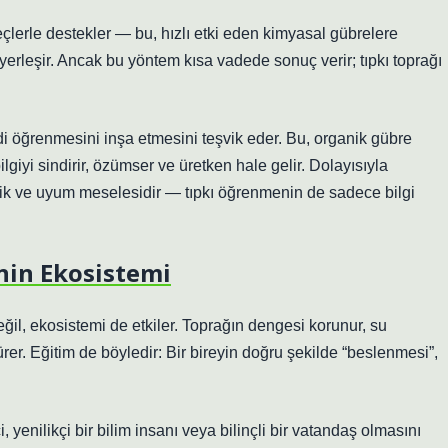
lerle destekler — bu, hızlı etki eden kimyasal gübrelere
lgi yerleşir. Ancak bu yöntem kısa vadede sonuç verir; tıpkı toprağı
i öğrenmesini inşa etmesini teşvik eder. Bu, organik gübre
giyi sindirir, özümser ve üretken hale gelir. Dolayısıyla
ilik ve uyum meselesidir — tıpkı öğrenmenin de sadece bilgi
nin Ekosistemi
ğil, ekosistemi de etkiler. Toprağın dengesi korunur, su
ürer. Eğitim de böyledir: Bir bireyin doğru şekilde “beslenmesi”,
ci, yenilikçi bir bilim insanı veya bilinçli bir vatandaş olmasını