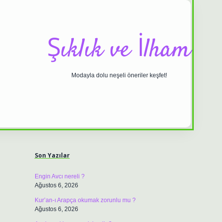
Şıklık ve İlham
Modayla dolu neşeli öneriler keşfet!
Sidebar
ilbet casino
https://betexpergiris.c
Son Yazılar
Engin Avcı nereli ?
Ağustos 6, 2026
Kur’an-ı Arapça okumak zorunlu mu ?
Ağustos 6, 2026