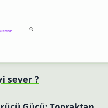
akkımızda
i sever ?
rücü Gücü: Topraktan