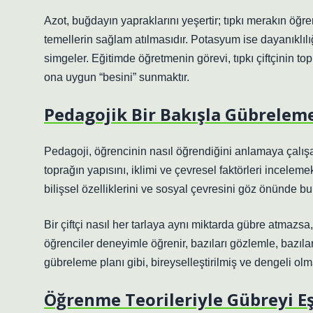
Azot, buğdayın yapraklarını yeşertir; tıpkı merakın öğre
temellerin sağlam atılmasıdır. Potasyum ise dayanıklılı
simgeler. Eğitimde öğretmenin görevi, tıpkı çiftçinin to
ona uygun “besini” sunmaktır.
Pedagojik Bir Bakışla Gübrelem
Pedagoji, öğrencinin nasıl öğrendiğini anlamaya çalışa
toprağın yapısını, iklimi ve çevresel faktörleri inceleme
bilişsel özelliklerini ve sosyal çevresini göz önünde bu
Bir çiftçi nasıl her tarlaya aynı miktarda gübre atmaz
öğrenciler deneyimle öğrenir, bazıları gözlemle, bazıları
gübreleme planı gibi, bireyselleştirilmiş ve dengeli olma
Öğrenme Teorileriyle Gübreyi E