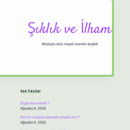
Şıklık ve İlham
Modayla dolu neşeli öneriler keşfet!
Sidebar
ilbet casino
https://betexpergiris.casino/
betexpergir.net
Son Yazılar
Engin Avcı nereli ?
Ağustos 6, 2026
Kur’an-ı Arapça okumak zorunlu mu ?
Ağustos 6, 2026