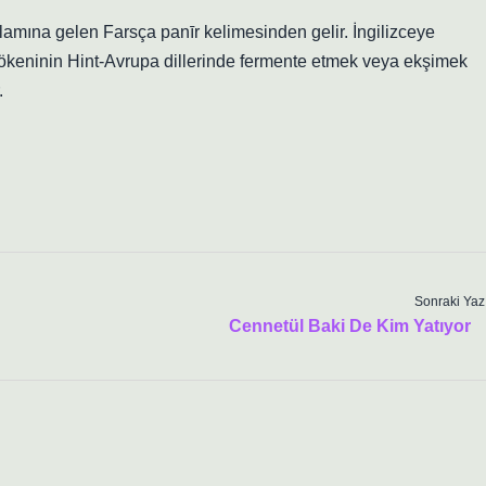
lamına gelen Farsça panīr kelimesinden gelir. İngilizceye
kökeninin Hint-Avrupa dillerinde fermente etmek veya ekşimek
.
Sonraki Yaz
Cennetül Baki De Kim Yatıyor