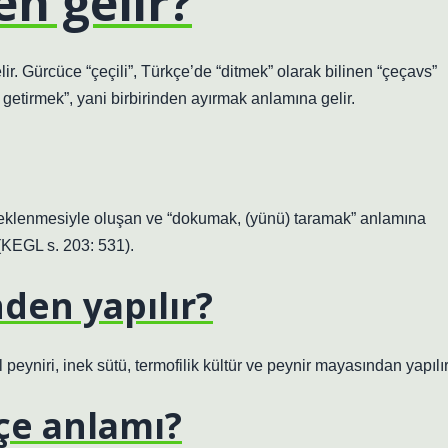
en gelir?
ir. Gürcüce “çeçili”, Türkçe’de “ditmek” olarak bilinen “çeçavs”
ne getirmek”, yani birbirinden ayırmak anlamına gelir.
in eklenmesiyle oluşan ve “dokumak, (yünü) taramak” anlamına
 (KEGL s. 203: 531).
nden yapılır?
eyniri, inek sütü, termofilik kültür ve peynir mayasından yapılır
çe anlamı?