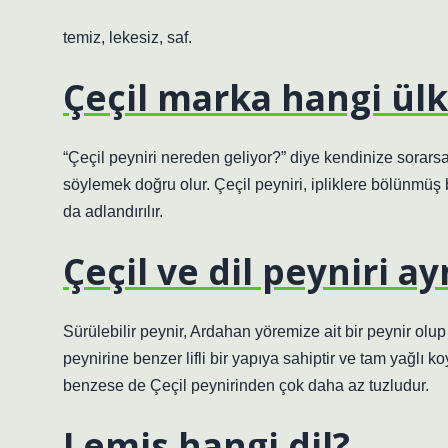
temiz, lekesiz, saf.
Çeçil marka hangi ül
“Çeçil peyniri nereden geliyor?” diye kendinize sorars
söylemek doğru olur. Çeçil peyniri, ipliklere bölünmüş b
da adlandırılır.
Çeçil ve dil peyniri ay
Sürülebilir peynir, Ardahan yöremize ait bir peynir olup
peynirine benzer lifli bir yapıya sahiptir ve tam yağlı 
benzese de Çeçil peynirinden çok daha az tuzludur.
Lemis hangi dil?