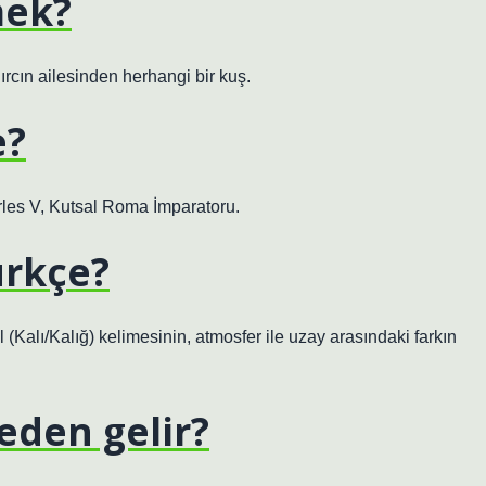
mek?
dırcın ailesinden herhangi bir kuş.
e?
les V, Kutsal Roma İmparatoru.
ürkçe?
(Kalı/Kalığ) kelimesinin, atmosfer ile uzay arasındaki farkın
reden gelir?