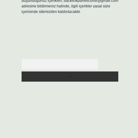
düşündüğünüz içerikleri,
backlinkpanelicomtr@gmail.com
adresine bildirmeniz halinde, ilgili içerikler yasal süre
içerisinde sitemizden kaldırılacaktır.
Arama