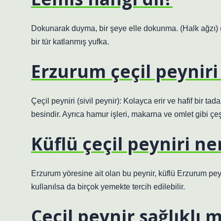
Dokunarak duyma, bir şeye elle dokunma. (Halk ağzı) 
bir tür katlanmış yufka.
Erzurum çeçil peyniri
Çeçil peyniri (sivil peynir): Kolayca erir ve hafif bir tad
besindir. Ayrıca hamur işleri, makarna ve omlet gibi çeşit
Küflü çeçil peyniri n
Erzurum yöresine ait olan bu peynir, küflü Erzurum peyn
kullanılsa da birçok yemekte tercih edilebilir.
Çeçil peynir sağlıklı m