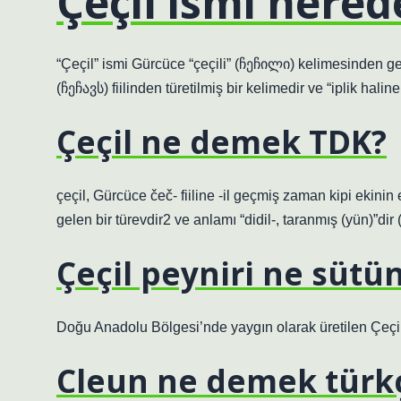
Çeçil ismi nered
“Çeçil” ismi Gürcüce “çeçili” (ჩეჩილი) kelimesinden gel
(ჩეჩავს) fiilinden türetilmiş bir kelimedir ve “iplik hali
Çeçil ne demek TDK?
çeçil, Gürcüce čeč- fiiline -il geçmiş zaman kipi ekin
gelen bir türevdir2 ve anlamı “didil-, taranmış (yün)”dir
Çeçil peyniri ne sütü
Doğu Anadolu Bölgesi’nde yaygın olarak üretilen Çeçil p
Cleun ne demek türk