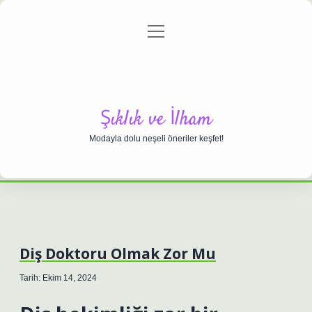
menüyü
Anasayfa
Gizlilik Politikası
Yasal Uyarı
aç
Hakkımızda
Şıklık ve İlham
Modayla dolu neşeli öneriler keşfet!
Diş Doktoru Olmak Zor Mu
Tarih: Ekim 14, 2024