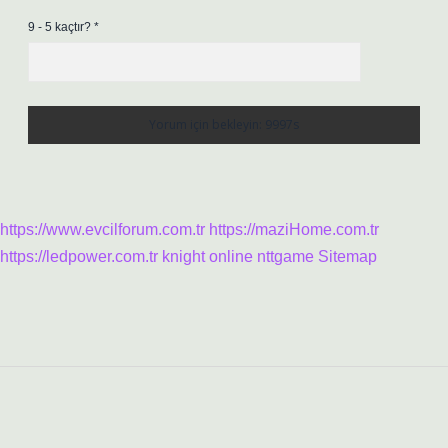
9 - 5 kaçtır?
*
https://www.evcilforum.com.tr
https://maziHome.com.tr
https://ledpower.com.tr
knight online
nttgame
Sitemap
Sidebar