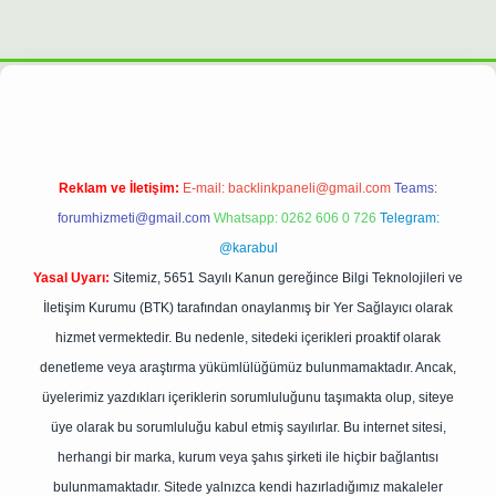
giris.casino/
betexpergir.net
Reklam ve İletişim:
E-mail:
backlinkpaneli@gmail.com
Teams:
forumhizmeti@gmail.com
Whatsapp: 0262 606 0 726
Telegram:
@karabul
Yasal Uyarı:
Sitemiz, 5651 Sayılı Kanun gereğince Bilgi Teknolojileri ve
İletişim Kurumu (BTK) tarafından onaylanmış bir Yer Sağlayıcı olarak
hizmet vermektedir. Bu nedenle, sitedeki içerikleri proaktif olarak
denetleme veya araştırma yükümlülüğümüz bulunmamaktadır. Ancak,
üyelerimiz yazdıkları içeriklerin sorumluluğunu taşımakta olup, siteye
üye olarak bu sorumluluğu kabul etmiş sayılırlar. Bu internet sitesi,
herhangi bir marka, kurum veya şahıs şirketi ile hiçbir bağlantısı
bulunmamaktadır. Sitede yalnızca kendi hazırladığımız makaleler