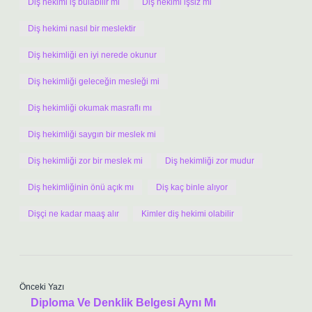
Diş hekimi iş bulabilir mi
Diş hekimi işsiz mi
Diş hekimi nasıl bir meslektir
Diş hekimliği en iyi nerede okunur
Diş hekimliği geleceğin mesleği mi
Diş hekimliği okumak masraflı mı
Diş hekimliği saygın bir meslek mi
Diş hekimliği zor bir meslek mi
Diş hekimliği zor mudur
Diş hekimliğinin önü açık mı
Diş kaç binle alıyor
Dişçi ne kadar maaş alır
Kimler diş hekimi olabilir
Önceki Yazı
Diploma Ve Denklik Belgesi Aynı Mı