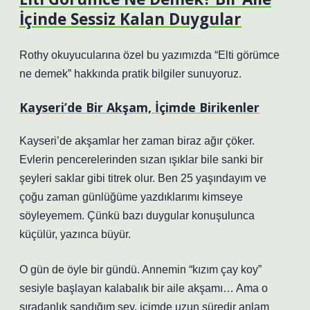
İçinde Sessiz Kalan Duygular
Rothy okuyucularına özel bu yazımızda “Elti görümce
ne demek” hakkında pratik bilgiler sunuyoruz.
Kayseri’de Bir Akşam, İçimde Birikenler
Kayseri’de akşamlar her zaman biraz ağır çöker.
Evlerin pencerelerinden sızan ışıklar bile sanki bir
şeyleri saklar gibi titrek olur. Ben 25 yaşındayım ve
çoğu zaman günlüğüme yazdıklarımı kimseye
söyleyemem. Çünkü bazı duygular konuşulunca
küçülür, yazınca büyür.
O gün de öyle bir gündü. Annemin “kızım çay koy”
sesiyle başlayan kalabalık bir aile akşamı… Ama o
sıradanlık sandığım şey, içimde uzun süredir anlam