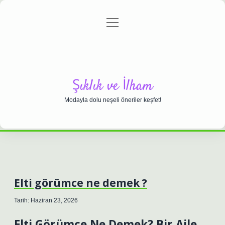
menüyü
Anasayfa
Gizlilik Politikası
Yasal Uyarı
aç
Hakkımızda
Şıklık ve İlham
Modayla dolu neşeli öneriler keşfet!
Elti görümce ne demek ?
Tarih: Haziran 23, 2026
Elti Görümce Ne Demek? Bir Aile