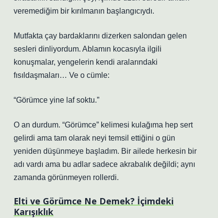
veremediğim bir kırılmanın başlangıcıydı.
Mutfakta çay bardaklarını dizerken salondan gelen
sesleri dinliyordum. Ablamın kocasıyla ilgili
konuşmalar, yengelerin kendi aralarındaki
fısıldaşmaları… Ve o cümle:
“Görümce yine laf soktu.”
O an durdum. “Görümce” kelimesi kulağıma hep sert
gelirdi ama tam olarak neyi temsil ettiğini o gün
yeniden düşünmeye başladım. Bir ailede herkesin bir
adı vardı ama bu adlar sadece akrabalık değildi; aynı
zamanda görünmeyen rollerdi.
Elti ve Görümce Ne Demek? İçimdeki
Karışıklık