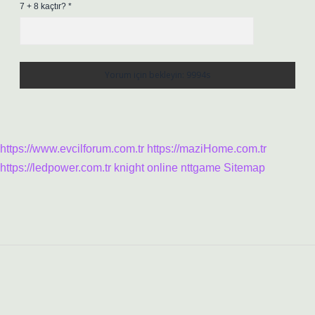
7 + 8 kaçtır?
*
https://www.evcilforum.com.tr
https://maziHome.com.tr
https://ledpower.com.tr
knight online
nttgame
Sitemap
Sidebar