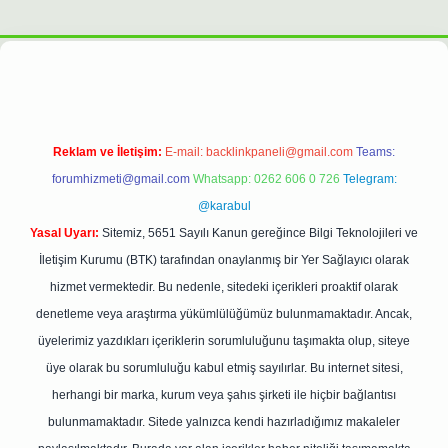
ilbet casino
https://betexpergiris.casino/
betexpergir.net
Reklam ve İletişim:
E-mail:
backlinkpaneli@gmail.com
Teams:
forumhizmeti@gmail.com
Whatsapp: 0262 606 0 726
Telegram:
@karabul
Yasal Uyarı:
Sitemiz, 5651 Sayılı Kanun gereğince Bilgi Teknolojileri ve
İletişim Kurumu (BTK) tarafından onaylanmış bir Yer Sağlayıcı olarak
hizmet vermektedir. Bu nedenle, sitedeki içerikleri proaktif olarak
denetleme veya araştırma yükümlülüğümüz bulunmamaktadır. Ancak,
üyelerimiz yazdıkları içeriklerin sorumluluğunu taşımakta olup, siteye
üye olarak bu sorumluluğu kabul etmiş sayılırlar. Bu internet sitesi,
herhangi bir marka, kurum veya şahıs şirketi ile hiçbir bağlantısı
bulunmamaktadır. Sitede yalnızca kendi hazırladığımız makaleler