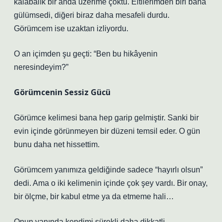
kalabalık bir anda üzerime çöktü. Eltilerimden biri bana
gülümsedi, diğeri biraz daha mesafeli durdu.
Görümcem ise uzaktan izliyordu.
O an içimden şu geçti: “Ben bu hikâyenin
neresindeyim?”
Görümcenin Sessiz Gücü
Görümce kelimesi bana hep garip gelmiştir. Sanki bir
evin içinde görünmeyen bir düzeni temsil eder. O gün
bunu daha net hissettim.
Görümcem yanımıza geldiğinde sadece “hayırlı olsun”
dedi. Ama o iki kelimenin içinde çok şey vardı. Bir onay,
bir ölçme, bir kabul etme ya da etmeme hali…
Onun yanında kendimi sürekli daha dikkatli