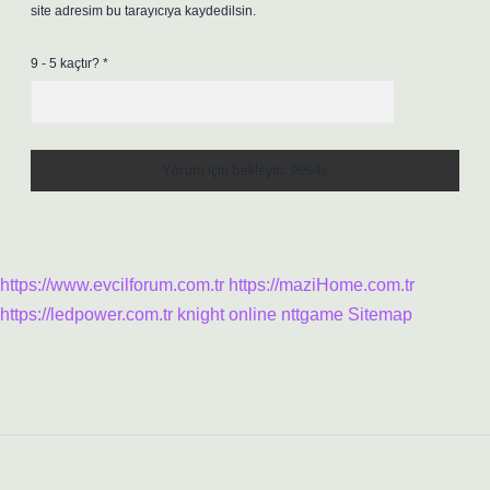
site adresim bu tarayıcıya kaydedilsin.
9 - 5 kaçtır?
*
https://www.evcilforum.com.tr
https://maziHome.com.tr
https://ledpower.com.tr
knight online
nttgame
Sitemap