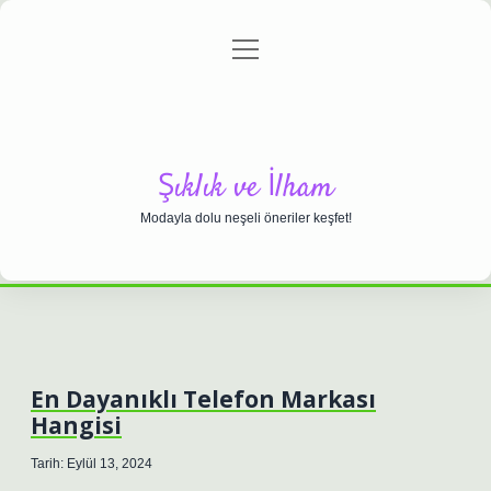
menüyü
Anasayfa
Gizlilik Politikası
Yasal Uyarı
aç
Hakkımızda
Şıklık ve İlham
Modayla dolu neşeli öneriler keşfet!
En Dayanıklı Telefon Markası
Hangisi
Tarih: Eylül 13, 2024