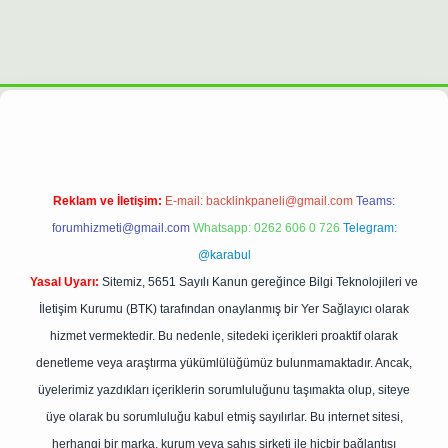
ilbet casino
https://betexpergiris.casino/
betexpergir.net
Reklam ve İletişim:
E-mail:
backlinkpaneli@gmail.com
Teams:
forumhizmeti@gmail.com
Whatsapp: 0262 606 0 726
Telegram:
@karabul
Yasal Uyarı:
Sitemiz, 5651 Sayılı Kanun gereğince Bilgi Teknolojileri ve
İletişim Kurumu (BTK) tarafından onaylanmış bir Yer Sağlayıcı olarak
hizmet vermektedir. Bu nedenle, sitedeki içerikleri proaktif olarak
denetleme veya araştırma yükümlülüğümüz bulunmamaktadır. Ancak,
üyelerimiz yazdıkları içeriklerin sorumluluğunu taşımakta olup, siteye
üye olarak bu sorumluluğu kabul etmiş sayılırlar. Bu internet sitesi,
herhangi bir marka, kurum veya şahıs şirketi ile hiçbir bağlantısı