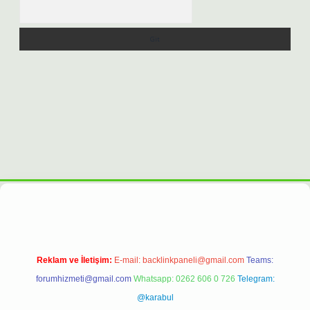
Arama
xpergiris.casino/
betexpergir.net
Reklam ve İletişim:
E-mail:
backlinkpaneli@gmail.com
Teams:
forumhizmeti@gmail.com
Whatsapp: 0262 606 0 726
Telegram:
@karabul