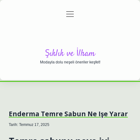
menüyü
Anasayfa
Gizlilik Politikası
Yasal Uyarı
aç
Hakkımızda
Şıklık ve İlham
Modayla dolu neşeli öneriler keşfet!
Enderma Temre Sabun Ne Işe Yarar
Tarih: Temmuz 17, 2025