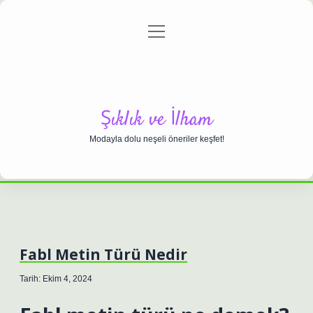
menüyü
Anasayfa
Gizlilik Politikası
Yasal Uyarı
aç
Hakkımızda
Şıklık ve İlham
Modayla dolu neşeli öneriler keşfet!
Fabl Metin Türü Nedir
Tarih: Ekim 4, 2024