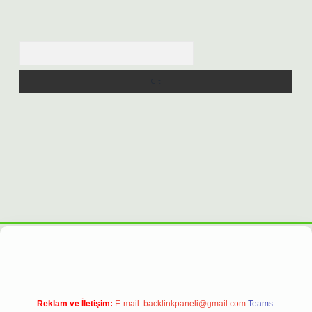
Arama
net
Reklam ve İletişim:
E-mail:
backlinkpaneli@gmail.com
Teams: