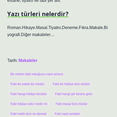
efsane, tiyatro ve fabl yer alır.
Yazı türleri nelerdir?
Roman.Hikaye.Masal.Tiyatro.Deneme.Fıkra.Makale.Bi
yografi.Diğer makaleler…
Tarih:
Makaleler
Bir metnin fabl olduğunu nasıl anlarız
Fabl bir edebi tür müdür
Fabl bir hikâye türü müdür
Fabl hangi hikâye türüdür
Fabl hangi şiir türüne girer
Fabl hikâye edici metin mi
Fabl masal türü müdür
Fabl metin türü ne demek
Fabl nasıl anlatılır