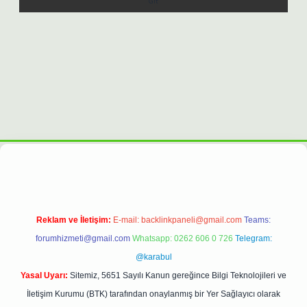
etexpergiris.casino/
betexpergir.net
Reklam ve İletişim:
E-mail:
backlinkpaneli@gmail.com
Teams:
forumhizmeti@gmail.com
Whatsapp: 0262 606 0 726
Telegram:
@karabul
Yasal Uyarı:
Sitemiz, 5651 Sayılı Kanun gereğince Bilgi Teknolojileri ve
İletişim Kurumu (BTK) tarafından onaylanmış bir Yer Sağlayıcı olarak