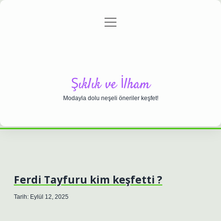
menüyü
Anasayfa
Gizlilik Politikası
Yasal Uyarı
aç
Hakkımızda
Şıklık ve İlham
Modayla dolu neşeli öneriler keşfet!
Ferdi Tayfuru kim keşfetti ?
Tarih: Eylül 12, 2025