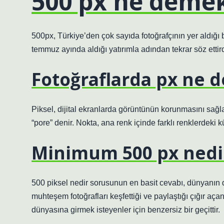
500 px ne demek
500px, Türkiye’den çok sayıda fotoğrafçının yer aldığı 
temmuz ayında aldığı yatırımla adından tekrar söz ettird
Fotoğraflarda px ne 
Piksel, dijital ekranlarda görüntünün korunmasını sağl
“pore” denir. Nokta, ana renk içinde farklı renklerdeki k
Minimum 500 px nedi
500 piksel nedir sorusunun en basit cevabı, dünyanın dö
muhteşem fotoğrafları keşfettiği ve paylaştığı çığır açan
dünyasına girmek isteyenler için benzersiz bir geçittir.