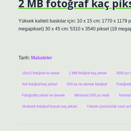
2 MB fotoğraf kaç pik
Yüksek kaliteli baskılar için: 10 x 15 cm: 1770 x 1179 
megapiksel) 30 x 45 cm: 5310 x 3540 piksel (18 megap
Tarih:
Makaleler
10x15 fotoğraf ne kadar
2 MB fotoğraf kaç piksel
3000 px 
4x6 fotoğraf kaç piksel
500 px ne demek fotoğraf
Fotoğrafı
Fotoğrafta piksel ne demek
Minimum 500 px nedir
Normal 
Vesikalık fotoğraf boyutu kaç piksel
Yüksek çözünürlük nasıl anla