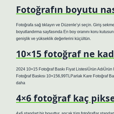
Fotoğrafın boyutu nas
Fotoğrafa sağ tıklayın ve Düzenle’yi seçin. Giriş sek
boyutlandırma sayfasında En boy oranını koru kutusunu 
genişlik ve yükseklik değerlerini küçültün.
10×15 fotoğraf ne kad
2024 10×15 Fotoğraf Baskı Fiyat ListesiÜrün AdıÜrün
Fotoğraf Baskısı 10×156,99TLParlak Kare Fotoğraf Ba
daha
4×6 fotoğraf kaç pikse
4×6 standart bir boyuttur, ancak tüm fotoğraflar standa