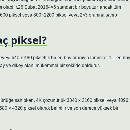
ı olabilir.26 Şubat 20164×6 standart bir boyuttur, ancak tüm
400×600 piksel veya 800×1200 piksel veya 2×3 oranına sahip
aç piksel?
eveyi 640 x 480 piksellik bir en boy oranıyla tanımlar. 1:1 en bo
atay ve dikey alanı mükemmel bir şekilde doldurur.
nürlüğe sahipken, 4K çözünürlük 3840 x 2160 piksel veya 4096 
680 × 4320 piksel olarak belirtilir ve son derece yüksek bir