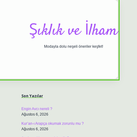
Şıklık ve İlham
Modayla dolu neşeli öneriler keşfet!
Sidebar
ilbet casino
https://betexpergiris.casino/
betexpergir.net
Son Yazılar
Engin Avcı nereli ?
Ağustos 6, 2026
Kur’an-ı Arapça okumak zorunlu mu ?
Ağustos 6, 2026