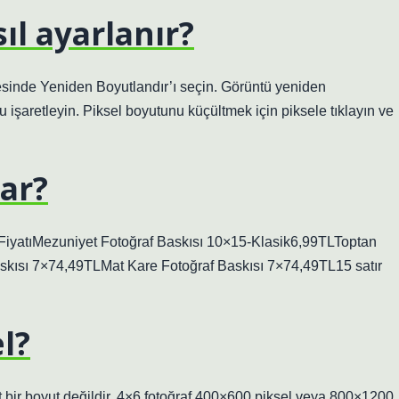
ıl ayarlanır?
mesinde Yeniden Boyutlandır’ı seçin. Görüntü yeniden
işaretleyin. Piksel boyutunu küçültmek için piksele tıklayın ve
ar?
 FiyatıMezuniyet Fotoğraf Baskısı 10×15-Klasik6,99TLToptan
skısı 7×74,49TLMat Kare Fotoğraf Baskısı 7×74,49TL15 satır
l?
rt bir boyut değildir. 4×6 fotoğraf 400×600 piksel veya 800×1200