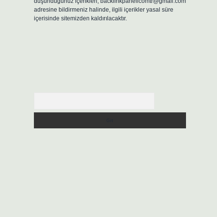
düşündüğünüz içerikleri,
backlinkpanelicomtr@gmail.com
adresine bildirmeniz halinde, ilgili içerikler yasal süre
içerisinde sitemizden kaldırılacaktır.
Arama