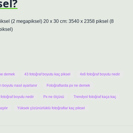
sel?
piksel (2 megapiksel) 20 x 30 cm: 3540 x 2358 piksel (8
iksel)
ne demek
43 fotoğraf boyutu kaç piksel
4x6 fotoğraf boyutu nedir
n boyutu nasıl ayarlanır
Fotoğraflarda px ne demek
fotoğraf boyutu nedir
Px ne ölçüsü
Trendyol fotoğraf kaça kaç
şılır
Yüksek çözünürlüklü fotoğraflar kaç piksel