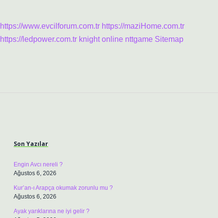
https://www.evcilforum.com.tr
https://maziHome.com.tr
https://ledpower.com.tr
knight online
nttgame
Sitemap
Sidebar
Son Yazılar
Engin Avcı nereli ?
Ağustos 6, 2026
Kur’an-ı Arapça okumak zorunlu mu ?
Ağustos 6, 2026
Ayak yarıklarına ne iyi gelir ?