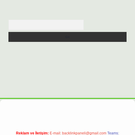
Arama
bet casino
https://betexpergiris.casino/
betexpergir.net
Reklam ve İletişim:
E-mail:
backlinkpaneli@gmail.com
Teams: