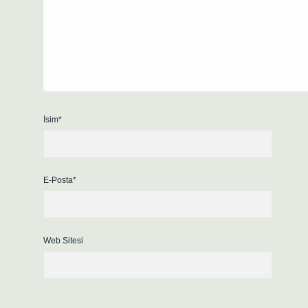
İsim*
E-Posta*
Web Sitesi