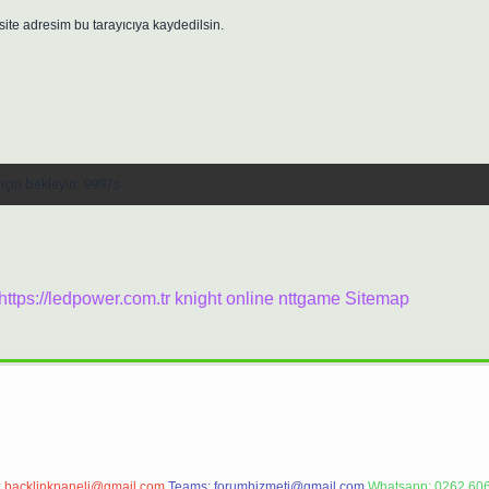
ite adresim bu tarayıcıya kaydedilsin.
https://ledpower.com.tr
knight online
nttgame
Sitemap
:
backlinkpaneli@gmail.com
Teams:
forumhizmeti@gmail.com
Whatsapp: 0262 606