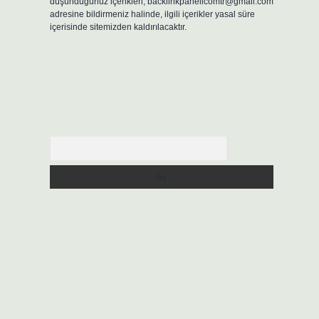
düşündüğünüz içerikleri,
backlinkpanelicomtr@gmail.com
adresine bildirmeniz halinde, ilgili içerikler yasal süre
içerisinde sitemizden kaldırılacaktır.
Arama