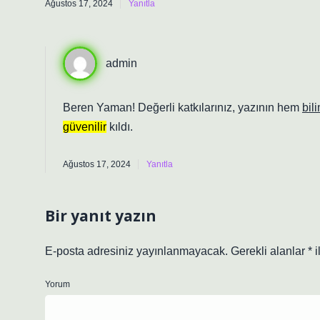
Ağustos 17, 2024
Yanıtla
admin
Beren Yaman! Değerli katkılarınız, yazının hem
bil
güvenilir
kıldı.
Ağustos 17, 2024
Yanıtla
Bir yanıt yazın
E-posta adresiniz yayınlanmayacak.
Gerekli alanlar
*
i
Yorum