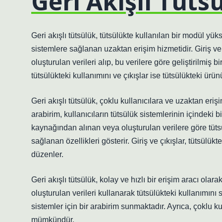
Geri Akışlı Tüts
Geri akışlı tütsülük, tütsülükte kullanılan bir modül yük
sistemlere sağlanan uzaktan erişim hizmetidir. Giriş ve 
oluşturulan verileri alıp, bu verilere göre geliştirilmiş bi
tütsülükteki kullanımını ve çıkışlar ise tütsülükteki ür
Geri akışlı tütsülük, çoklu kullanıcılara ve uzaktan eri
arabirim, kullanıcıların tütsülük sistemlerinin içindeki bi
kaynağından alınan veya oluşturulan verilere göre tütsü
sağlanan özellikleri gösterir. Giriş ve çıkışlar, tütsülükt
düzenler.
Geri akışlı tütsülük, kolay ve hızlı bir erişim aracı olar
oluşturulan verileri kullanarak tütsülükteki kullanımını
sistemler için bir arabirim sunmaktadır. Ayrıca, çoklu k
mümkündür.