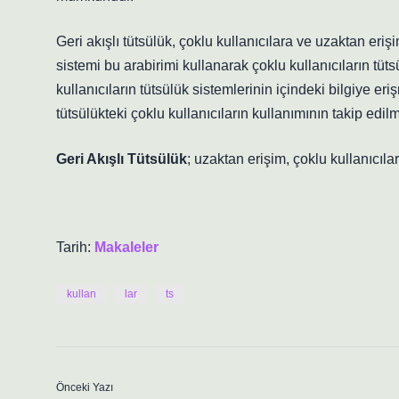
Geri akışlı tütsülük, çoklu kullanıcılara ve uzaktan eriş
sistemi bu arabirimi kullanarak çoklu kullanıcıların tüts
kullanıcıların tütsülük sistemlerinin içindeki bilgiye er
tütsülükteki çoklu kullanıcıların kullanımının takip edil
Geri Akışlı Tütsülük
; uzaktan erişim, çoklu kullanıcılar,
Tarih:
Makaleler
kullan
lar
ts
Önceki Yazı