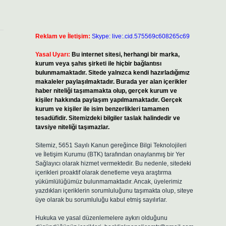
Reklam ve İletişim:
Skype: live:.cid.575569c608265c69
Yasal Uyarı:
Bu internet sitesi, herhangi bir marka,
kurum veya şahıs şirketi ile hiçbir bağlantısı
bulunmamaktadır. Sitede yalnızca kendi hazırladığımız
makaleler paylaşılmaktadır. Burada yer alan içerikler
haber niteliği taşımamakta olup, gerçek kurum ve
kişiler hakkında paylaşım yapılmamaktadır. Gerçek
kurum ve kişiler ile isim benzerlikleri tamamen
tesadüfidir. Sitemizdeki bilgiler taslak halindedir ve
tavsiye niteliği taşımazlar.
Sitemiz, 5651 Sayılı Kanun gereğince Bilgi Teknolojileri
ve İletişim Kurumu (BTK) tarafından onaylanmış bir Yer
Sağlayıcı olarak hizmet vermektedir. Bu nedenle, sitedeki
içerikleri proaktif olarak denetleme veya araştırma
yükümlülüğümüz bulunmamaktadır. Ancak, üyelerimiz
yazdıkları içeriklerin sorumluluğunu taşımakta olup, siteye
üye olarak bu sorumluluğu kabul etmiş sayılırlar.
Hukuka ve yasal düzenlemelere aykırı olduğunu