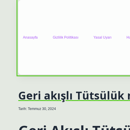
Anasayfa
Gizlilik Politikası
Yasal Uyarı
H
Geri akışlı Tütsülü
Tarih: Temmuz 30, 2024