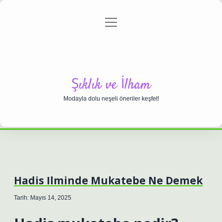
menüyü
Anasayfa
Gizlilik Politikası
Yasal Uyarı
aç
Hakkımızda
Şıklık ve İlham
Modayla dolu neşeli öneriler keşfet!
Hadis Ilminde Mukatebe Ne Demek
Tarih: Mayıs 14, 2025