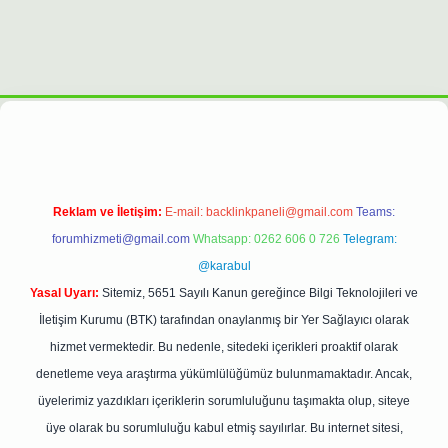
expergiris.casino/
betexpergir.net
Reklam ve İletişim:
E-mail:
backlinkpaneli@gmail.com
Teams:
forumhizmeti@gmail.com
Whatsapp: 0262 606 0 726
Telegram:
@karabul
Yasal Uyarı:
Sitemiz, 5651 Sayılı Kanun gereğince Bilgi Teknolojileri ve
İletişim Kurumu (BTK) tarafından onaylanmış bir Yer Sağlayıcı olarak
hizmet vermektedir. Bu nedenle, sitedeki içerikleri proaktif olarak
denetleme veya araştırma yükümlülüğümüz bulunmamaktadır. Ancak,
üyelerimiz yazdıkları içeriklerin sorumluluğunu taşımakta olup, siteye
üye olarak bu sorumluluğu kabul etmiş sayılırlar. Bu internet sitesi,