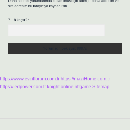
Daha sonraki yorumlarımda kullanılması için adım, e-posta adresim ve
site adresim bu tarayıcıya kaydedilsin.
7 + 8 kaçtır?
*
https://www.evcilforum.com.tr
https://maziHome.com.tr
https://ledpower.com.tr
knight online
nttgame
Sitemap