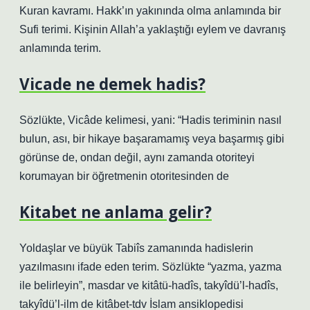
Kuran kavramı. Hakk’ın yakınında olma anlamında bir
Sufi terimi. Kişinin Allah’a yaklaştığı eylem ve davranış
anlamında terim.
Vicade ne demek hadis?
Sözlükte, Vicâde kelimesi, yani: “Hadis teriminin nasıl
bulun, ası, bir hikaye başaramamış veya başarmış gibi
görünse de, ondan değil, aynı zamanda otoriteyi
korumayan bir öğretmenin otoritesinden de
Kitabet ne anlama gelir?
Yoldaşlar ve büyük Tabiîs zamanında hadislerin
yazılmasını ifade eden terim. Sözlükte “yazma, yazma
ile belirleyin”, masdar ve kitâtü-hadîs, takyîdü’l-hadîs,
takyîdü’l-ilm de kitâbet-tdv İslam ansiklopedisi