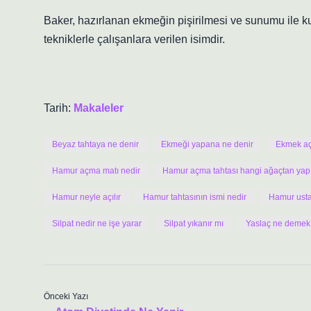
Baker, hazırlanan ekmeğin pişirilmesi ve sunumu ile 
tekniklerle çalışanlara verilen isimdir.
Tarih:
Makaleler
Beyaz tahtaya ne denir
Ekmeği yapana ne denir
Ekmek açı
Hamur açma matı nedir
Hamur açma tahtası hangi ağaçtan yapı
Hamur neyle açılır
Hamur tahtasının ismi nedir
Hamur usta
Silpat nedir ne işe yarar
Silpat yıkanır mı
Yaslaç ne demek
Önceki Yazı