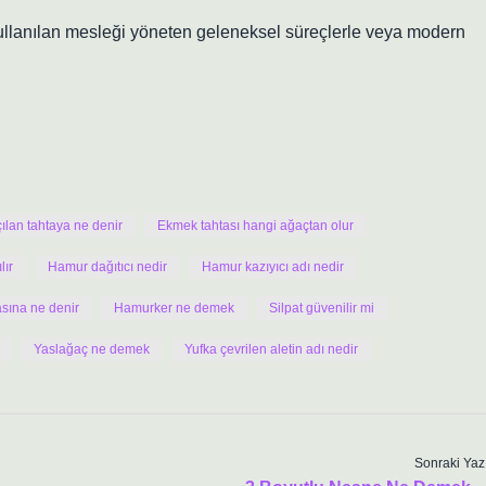
kullanılan mesleği yöneten geleneksel süreçlerle veya modern
lan tahtaya ne denir
Ekmek tahtası hangi ağaçtan olur
lır
Hamur dağıtıcı nedir
Hamur kazıyıcı adı nedir
sına ne denir
Hamurker ne demek
Silpat güvenilir mi
Yaslağaç ne demek
Yufka çevrilen aletin adı nedir
Sonraki Yaz