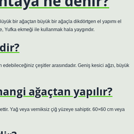
htaya ne denir?
 Büyük bir ağaçtan büyük bir ağaçla dikdörtgen el yapımı el
de, Yufka ekmeği ile kullanmak hala yaygındır.
dir?
h edebileceğiniz çeşitler arasındadır. Geniş kesici ağzı, büyük
angi ağaçtan yapılır?
ettir. Yağ veya verniksiz çiğ yüzeye sahiptir. 60×60 cm veya