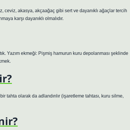
az, ceviz, akasya, akçaağaç gibi sert ve dayanıklı ağaçlar tercih
ınmaya karşı dayanıklı olmalıdır.
 yastık. Yazım ekmeği: Pişmiş hamurun kuru depolanması şeklinde
kmek.
ir?
ir tahta olarak da adlandırılır (işaretleme tahtası, kuru silme,
nir?