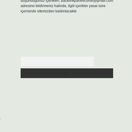
düşündüğünüz içerikleri,
backlinkpanelicomtr@gmail.com
adresine bildirmeniz halinde, ilgili içerikler yasal süre
içerisinde sitemizden kaldırılacaktır.
Arama
.