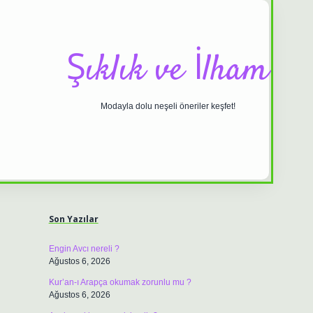
Şıklık ve İlham
Modayla dolu neşeli öneriler keşfet!
Sidebar
ilbet casino
https://betexpergiris.casino/
betexpergir.net
Son Yazılar
Engin Avcı nereli ?
Ağustos 6, 2026
Kur’an-ı Arapça okumak zorunlu mu ?
Ağustos 6, 2026