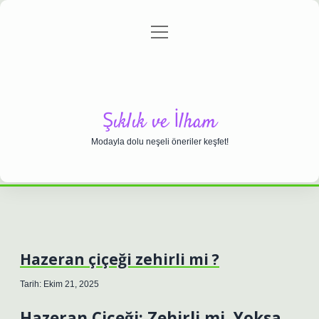
menüyü
Anasayfa
Gizlilik Politikası
Yasal Uyarı
aç
Hakkımızda
Şıklık ve İlham
Modayla dolu neşeli öneriler keşfet!
Hazeran çiçeği zehirli mi ?
Tarih: Ekim 21, 2025
Hazeran Çiçeği: Zehirli mi, Yoksa