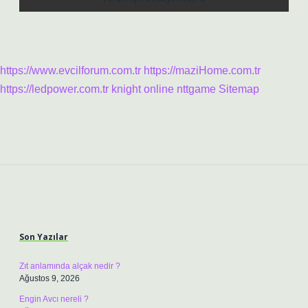
https://www.evcilforum.com.tr
https://maziHome.com.tr
https://ledpower.com.tr
knight online
nttgame
Sitemap
Sidebar
Son Yazılar
Zıt anlamında alçak nedir ?
Ağustos 9, 2026
Engin Avcı nereli ?