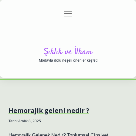
menüyü
Anasayfa
Gizlilik Politikası
Yasal Uyarı
aç
Hakkımızda
Şıklık ve İlham
Modayla dolu neşeli öneriler keşfet!
Hemorajik geleni nedir ?
Tarih: Aralık 8, 2025
Hemorajik Gelenek Nedir? Toplumsal Cinsiyet,