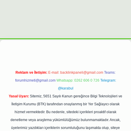
ilbet casino
https://betexpergiris.casino/
betexpergir.net
Reklam ve İletişim:
E-mail:
backlinkpaneli@gmail.com
Teams:
forumhizmeti@gmail.com
Whatsapp: 0262 606 0 726
Telegram:
@karabul
Yasal Uyarı:
Sitemiz, 5651 Sayılı Kanun gereğince Bilgi Teknolojileri ve
İletişim Kurumu (BTK) tarafından onaylanmış bir Yer Sağlayıcı olarak
hizmet vermektedir. Bu nedenle, sitedeki içerikleri proaktif olarak
denetleme veya araştırma yükümlülüğümüz bulunmamaktadır. Ancak,
üyelerimiz yazdıkları içeriklerin sorumluluğunu taşımakta olup, siteye