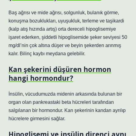
Baş ağrısı ve mide ağrısı, solgunluk, bulanık görme,
konuşma bozuklukları, uyuşukluk, terleme ve taşikardi
(kalp atış hızında artış) orta dereceli hipoglisemiye
işaret ederken, şiddetli hipoglisemide şeker seviyesi 50
mg/dl’nin çok altına düşer ve beyin şekerden arınmış
kalır. Bilinç kaybı meydana gelebilir.
Kan şekerini düşüren hormon
hangi hormondur?
İnsülin, vücudumuzda midenin arkasında bulunan bir
organ olan pankreastaki beta hücreleri tarafından
salgılanan bir hormondur. Kan şekerinin kandan ayrılıp
hücrelere girmesini sağlar.
Hipoglisemi ve insülin direnci aynı