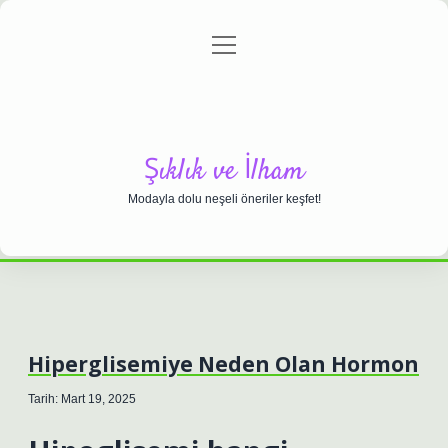
menüyü
Anasayfa
Gizlilik Politikası
Yasal Uyarı
aç
Hakkımızda
Şıklık ve İlham
Modayla dolu neşeli öneriler keşfet!
Hiperglisemiye Neden Olan Hormon
Tarih: Mart 19, 2025