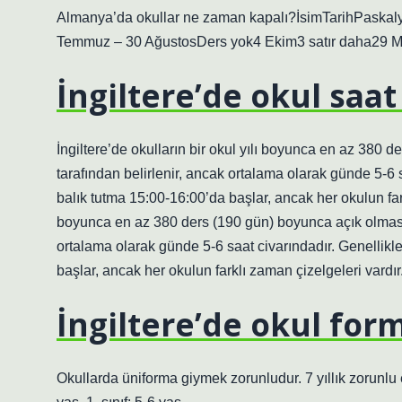
Almanya’da okullar ne zaman kapalı?İsimTarihPaskalya 
Temmuz – 30 AğustosDers yok4 Ekim3 satır daha29 M
İngiltere’de okul saat
İngiltere’de okulların bir okul yılı boyunca en az 380 d
tarafından belirlenir, ancak ortalama olarak günde 5-6 
balık tutma 15:00-16:00’da başlar, ancak her okulun farkl
boyunca en az 380 ders (190 gün) boyunca açık olması g
ortalama olarak günde 5-6 saat civarındadır. Genellikl
başlar, ancak her okulun farklı zaman çizelgeleri vardır
İngiltere’de okul for
Okullarda üniforma giymek zorunludur. 7 yıllık zorunlu 