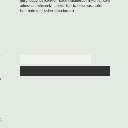
düşündüğünüz içerikleri,
backlinkpanelicomtr@gmail.com
adresine bildirmeniz halinde, ilgili içerikler yasal süre
içerisinde sitemizden kaldırılacaktır.
e
Arama
a
5