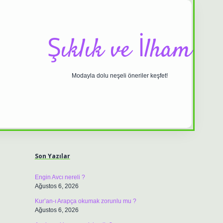
Şıklık ve İlham
Modayla dolu neşeli öneriler keşfet!
Sidebar
ilbet casino
https://betexpergiris.casino/
betexpergir.net
Son Yazılar
Engin Avcı nereli ?
Ağustos 6, 2026
Kur’an-ı Arapça okumak zorunlu mu ?
Ağustos 6, 2026