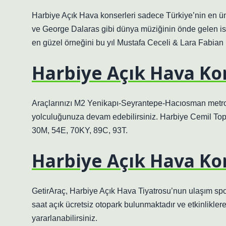
Harbiye Açık Hava konserleri sadece Türkiye’nin en ünl
ve George Dalaras gibi dünya müziğinin önde gelen isi
en güzel örneğini bu yıl Mustafa Ceceli & Lara Fabian
Harbiye Açık Hava Kon
Araçlarınızı M2 Yenikapı-Seyrantepe-Hacıosman metro
yolculuğunuza devam edebilirsiniz. Harbiye Cemil Top
30M, 54E, 70KY, 89C, 93T.
Harbiye Açık Hava Ko
GetirAraç, Harbiye Açık Hava Tiyatrosu’nun ulaşım spo
saat açık ücretsiz otopark bulunmaktadır ve etkinlikler
yararlanabilirsiniz.