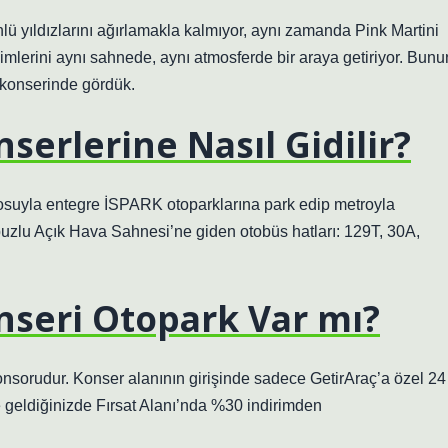
ü yıldızlarını ağırlamakla kalmıyor, aynı zamanda Pink Martini
mlerini aynı sahnede, aynı atmosferde bir araya getiriyor. Bunu
 konserinde gördük.
serlerine Nasıl Gidilir?
suyla entegre İSPARK otoparklarına park edip metroyla
uzlu Açık Hava Sahnesi’ne giden otobüs hatları: 129T, 30A,
nseri Otopark Var mı?
nsorudur. Konser alanının girişinde sadece GetirAraç’a özel 24
e geldiğinizde Fırsat Alanı’nda %30 indirimden