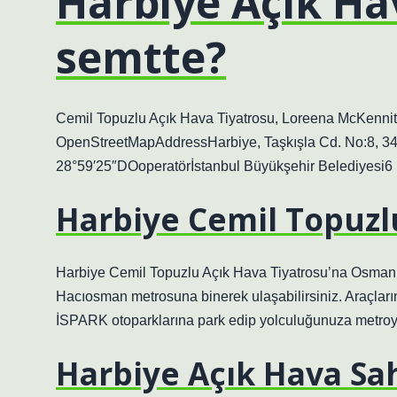
Harbiye Açık Ha
semtte?
Cemil Topuzlu Açık Hava Tiyatrosu, Loreena McKennit
OpenStreetMapAddressHarbiye, Taşkışla Cd. No:8, 343
28°59′25″DOoperatörİstanbul Büyükşehir Belediyesi6
Harbiye Cemil Topuzlu 
Harbiye Cemil Topuzlu Açık Hava Tiyatrosu’na Osman
Hacıosman metrosuna binerek ulaşabilirsiniz. Araçla
İSPARK otoparklarına park edip yolculuğunuza metroyl
Harbiye Açık Hava Sah