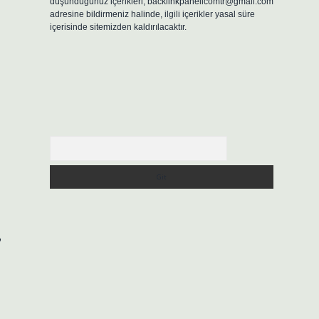
düşündüğünüz içerikleri,
backlinkpanelicomtr@gmail.com
adresine bildirmeniz halinde, ilgili içerikler yasal süre
içerisinde sitemizden kaldırılacaktır.
Arama
,