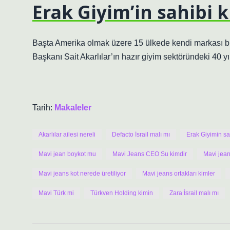
Erak Giyim’in sahibi 
Başta Amerika olmak üzere 15 ülkede kendi markası b
Başkanı Sait Akarlılar’ın hazır giyim sektöründeki 40 yıl
Tarih:
Makaleler
Akarlılar ailesi nereli
Defacto İsrail malı mı
Erak Giyimin sa
Mavi jean boykot mu
Mavi Jeans CEO Su kimdir
Mavi jean
Mavi jeans kot nerede üretiliyor
Mavi jeans ortakları kimler
Mavi Türk mi
Türkven Holding kimin
Zara İsrail malı mı