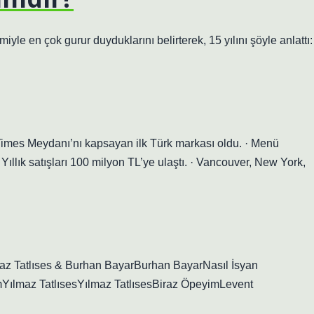
le en çok gurur duyduklarını belirterek, 15 yılını şöyle anlattı:
mes Meydanı’nı kapsayan ilk Türk markası oldu. · Menü
ıllık satışları 100 milyon TL’ye ulaştı. · Vancouver, New York,
maz Tatlıses & Burhan BayarBurhan BayarNasıl İsyan
ılmaz TatlısesYılmaz TatlısesBiraz ÖpeyimLevent