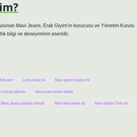
kim?
ulunan Mavi Jeans, Erak Giyim’in kurucusu ve Yönetim Kurulu
lık bilgi ve deneyiminin eseridir.
hibi kim
Levis İsrail mi
Mavi giyim İsrailin mi
s hangi ülkenin
Mavi jeans kime satıldı
Mavi Jeans patronu kimdir
Mavi Mavi kime ait
Mavi sahibi Türk mü