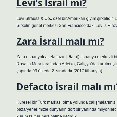
Levi’s İsrail mi?
Levi Strauss & Co., özel bir Amerikan giyim şirketidir.
Şirketin genel merkezi San Francisco’daki Levi’s Plaz
Zara İsrail malı mı?
Zara (İspanyolca telaffuzu: [ˈθaɾa]), İspanya merkezli
Rosalía Mera tarafından Arteixo, Galiçya’da kurulmuştu
çapında 93 ülkede 2. sıradadır (2017 itibarıyla).
Defacto İsrail malı mı
Küresel bir Türk markası olma yolunda çalışmalarımız
pazaryerlerimizle dünyanın dört bir yanında milyonlar
kurum kültürümüz haline getirdik.