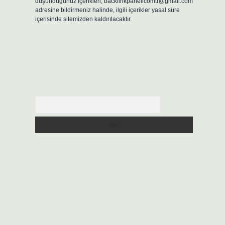
düşündüğünüz içerikleri,
backlinkpanelicomtr@gmail.com
adresine bildirmeniz halinde, ilgili içerikler yasal süre
içerisinde sitemizden kaldırılacaktır.
Arama