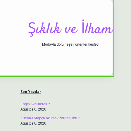
Şıklık ve İlham
Modayla dolu neşeli öneriler keşfet!
Sidebar
ilbet casino
https://betexpergiris.casino/
betexpergir.net
Son Yazılar
Engin Avcı nereli ?
Ağustos 6, 2026
Kur’an-ı Arapça okumak zorunlu mu ?
Ağustos 6, 2026