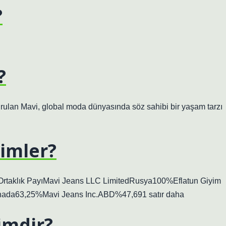
?
?
urulan Mavi, global moda dünyasında söz sahibi bir yaşam tarzı
kimler?
ÜlkeOrtaklık PayıMavi Jeans LLC LimitedRusya100%Eflatun Giyim
anada63,25%Mavi Jeans Inc.ABD%47,691 satır daha
imdir?