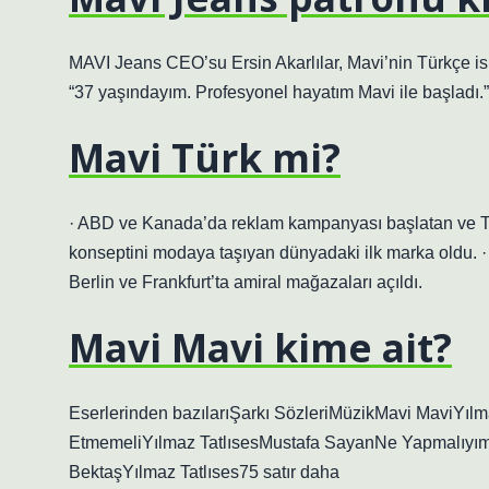
MAVI Jeans CEO’su Ersin Akarlılar, Mavi’nin Türkçe ismiy
“37 yaşındayım. Profesyonel hayatım Mavi ile başladı.”
Mavi Türk mi?
· ABD ve Kanada’da reklam kampanyası başlatan ve Ti
konseptini modaya taşıyan dünyadaki ilk marka oldu. · Y
Berlin ve Frankfurt’ta amiral mağazaları açıldı.
Mavi Mavi kime ait?
Eserlerinden bazılarıŞarkı SözleriMüzikMavi MaviYıl
EtmemeliYılmaz TatlısesMustafa SayanNe YapmalıyımY
BektaşYılmaz Tatlıses75 satır daha