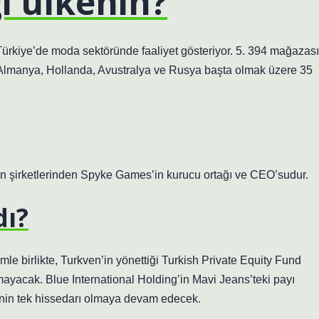
i ülkenin?
 Türkiye’de moda sektöründe faaliyet gösteriyor. 5. 394 mağazası
Almanya, Hollanda, Avustralya ve Rusya başta olmak üzere 35
un şirketlerinden Spyke Games’in kurucu ortağı ve CEO’sudur.
dı?
mle birlikte, Turkven’in yönettiği Turkish Private Equity Fund
lmayacak. Blue International Holding’in Mavi Jeans’teki payı
tinin tek hissedarı olmaya devam edecek.