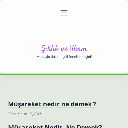
menüyü
Anasayfa
Gizlilik Politikası
Yasal Uyarı
aç
Hakkımızda
Şıklık ve İlham
Modayla dolu neşeli öneriler keşfet!
Müşareket nedir ne demek ?
Tarih: Kasım 17, 2025
Müşareket Nedir, Ne Demek?