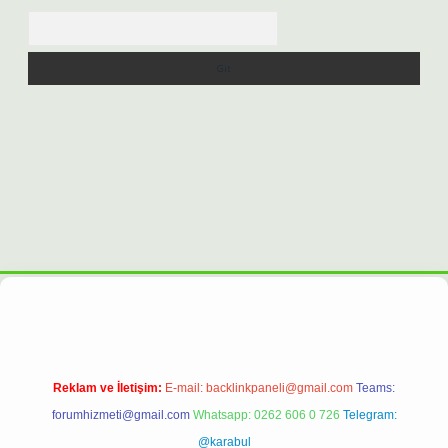
Arama
.net
Reklam ve İletişim:
E-mail:
backlinkpaneli@gmail.com
Teams:
forumhizmeti@gmail.com
Whatsapp: 0262 606 0 726
Telegram:
@karabul