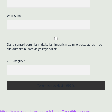
Web Sitesi
Daha sonraki yorumlarımda kullanılması için adım, e-posta adresim ve
site adresim bu tarayıcıya kaydedilsin.
7 + 8 kaçtır?
*
https://www.evcilforum.com.tr
https://maziHome.com.tr