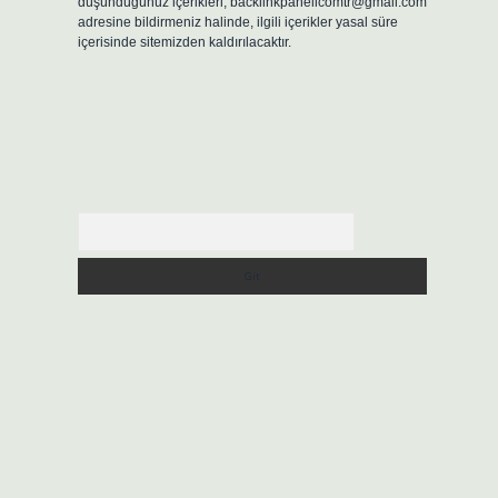
düşündüğünüz içerikleri,
backlinkpanelicomtr@gmail.com
adresine bildirmeniz halinde, ilgili içerikler yasal süre
içerisinde sitemizden kaldırılacaktır.
Arama