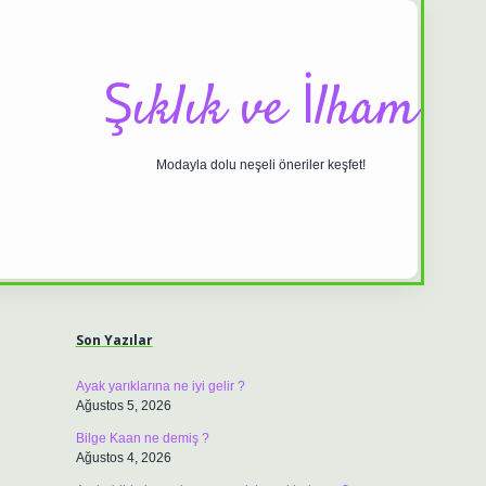
Şıklık ve İlham
Modayla dolu neşeli öneriler keşfet!
Sidebar
ilbet casino
https://betexpergiris.casino/
betexpergir.net
Son Yazılar
Ayak yarıklarına ne iyi gelir ?
Ağustos 5, 2026
Bilge Kaan ne demiş ?
Ağustos 4, 2026