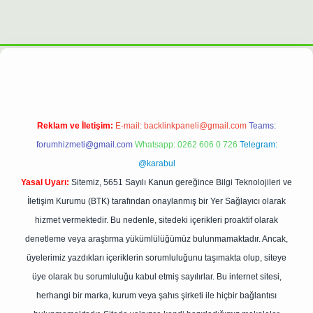
pergiris.casino/
betexpergir.net
Reklam ve İletişim:
E-mail:
backlinkpaneli@gmail.com
Teams:
forumhizmeti@gmail.com
Whatsapp: 0262 606 0 726
Telegram:
@karabul
Yasal Uyarı:
Sitemiz, 5651 Sayılı Kanun gereğince Bilgi Teknolojileri ve
İletişim Kurumu (BTK) tarafından onaylanmış bir Yer Sağlayıcı olarak
hizmet vermektedir. Bu nedenle, sitedeki içerikleri proaktif olarak
denetleme veya araştırma yükümlülüğümüz bulunmamaktadır. Ancak,
üyelerimiz yazdıkları içeriklerin sorumluluğunu taşımakta olup, siteye
üye olarak bu sorumluluğu kabul etmiş sayılırlar. Bu internet sitesi,
herhangi bir marka, kurum veya şahıs şirketi ile hiçbir bağlantısı