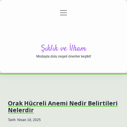
menüyü
Anasayfa
Gizlilik Politikası
Yasal Uyarı
aç
Hakkımızda
Şıklık ve İlham
Modayla dolu neşeli öneriler keşfet!
Orak Hücreli Anemi Nedir Belirtileri
Nelerdir
Tarih: Nisan 18, 2025