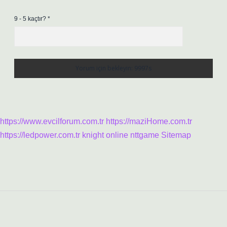
9 - 5 kaçtır?
*
https://www.evcilforum.com.tr
https://maziHome.com.tr
https://ledpower.com.tr
knight online
nttgame
Sitemap
Sidebar