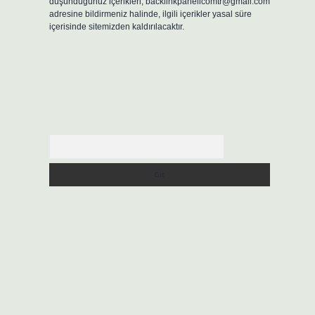
düşündüğünüz içerikleri,
backlinkpanelicomtr@gmail.com
adresine bildirmeniz halinde, ilgili içerikler yasal süre
içerisinde sitemizden kaldırılacaktır.
Arama