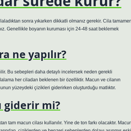
adar sürede kurur?
ilaladıktan sonra yıkarken dikkatli olmanız gerekir. Cila tamame
nız. Genellikle boyanın kuruması için 24-48 saat beklemek
a ne yapılır?
r. Bu sebepleri daha detaylı incelersek neden gerekli
lalama her ciladan beklenen bir özelliktir. Macun ve cilanın
nun yüzeydeki çizikleri giderirken oluşturduğu matlıktır.
ı giderir mi?
atan tam macun cilası kullanılır. Yine de ton farkı olacaktır. Macu
arından, çiziklerden ve benzeri sebeplerden dolayı aşınmış esk