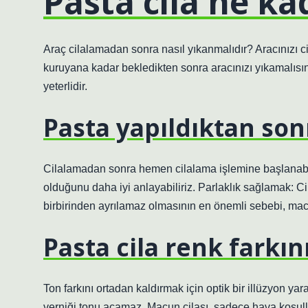
Pasta cila ne k
Araç cilalamadan sonra nasıl yıkanmalıdır? Aracınızı c
kuruyana kadar bekledikten sonra aracınızı yıkamalısı
yeterlidir.
Pasta yapıldıktan sonr
Cilalamadan sonra hemen cilalama işlemine başlanabili
olduğunu daha iyi anlayabiliriz. Parlaklık sağlamak: Ci
birbirinden ayrılamaz olmasının en önemli sebebi, macu
Pasta cila renk farkın
Ton farkını ortadan kaldırmak için optik bir illüzyon yar
verniği tonu açamaz. Macun cilası, sadece hava koşull