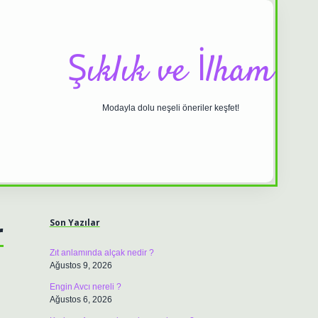
Şıklık ve İlham
Modayla dolu neşeli öneriler keşfet!
Sidebar
ilbet casino
https://betexpergiris.cas
r
Son Yazılar
Zıt anlamında alçak nedir ?
Ağustos 9, 2026
Engin Avcı nereli ?
Ağustos 6, 2026