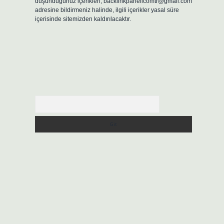
düşündüğünüz içerikleri,
backlinkpanelicomtr@gmail.com
adresine bildirmeniz halinde, ilgili içerikler yasal süre
içerisinde sitemizden kaldırılacaktır.
Arama