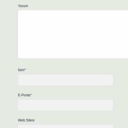
Yorum
İsim*
E-Posta*
Web Sitesi