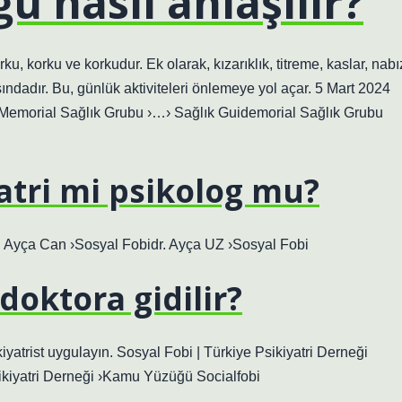
u nasıl anlaşılır?
u, korku ve korkudur. Ek olarak, kızarıklık, titreme, kaslar, nabı
asındadır. Bu, günlük aktiviteleri önlemeye yol açar. 5 Mart 2024
r? Memorial Sağlık Grubu ›…› Sağlık Guidemorial Sağlık Grubu
yatri mi psikolog mu?
ıdır. Ayça Can ›Sosyal Fobidr. Ayça UZ ›Sosyal Fobi
 doktora gidilir?
yatrist uygulayın. Sosyal Fobi | Türkiye Psikiyatri Derneği
ikiyatri Derneği ›Kamu Yüzüğü Socialfobi