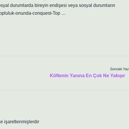
sosyal durumlarda bireyin endişesi veya sosyal durumların
l ›Topluluk-onunda-conquest-Top …
Sonraki Yaz
Köftenin Yanına En Çok Ne Yakışır
le işaretlenmişlerdir