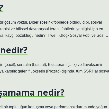
?
ir çözüm yoktur. Diğer spesifik fobilerde olduğu gibi, sosyal
apisi ve bilişsel davranışsal terapi, fobilerin yenilgisi için en
osyal kaygı bozukluğu nedir? Hiwell ›Blog› Sosyal Fobi ve Sos …
ı nedir?
 (paxil), sertralin (Lustral), Essiapram (cılız) ve fluvoksamin
a karşılık gelen fluoksetin (Prozac) dışında, tüm SSRI’lar sosya
uşamama nedir?
rli bir topluluğun konuşma veya performansı durumunda yoğun