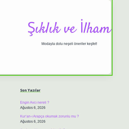
Şıklık ve İlham
Modayla dolu neşeli öneriler keşfet!
Sidebar
ilbet casino
https://betexpergiris.casino/
betexpergi
Son Yazılar
Engin Avcı nereli ?
Ağustos 6, 2026
Kur’an-ı Arapça okumak zorunlu mu ?
Ağustos 6, 2026