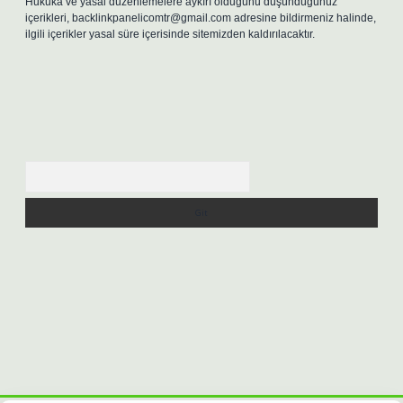
Hukuka ve yasal düzenlemelere aykırı olduğunu düşündüğünüz
içerikleri,
backlinkpanelicomtr@gmail.com
adresine bildirmeniz halinde,
ilgili içerikler yasal süre içerisinde sitemizden kaldırılacaktır.
Arama
tps://betexpergiris.casino/
betexpergir.net