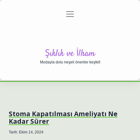
menüyü
Anasayfa
Gizlilik Politikası
Yasal Uyarı
aç
Hakkımızda
Şıklık ve İlham
Modayla dolu neşeli öneriler keşfet!
Stoma Kapatılması Ameliyatı Ne
Kadar Sürer
Tarih: Ekim 14, 2024