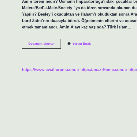
Amin töreni nedir? Osmanlı İmparatorluğu’ndaki çocuklar beş
Melere/Bed’-i-Mele-Society ”ya da tören sırasında okunan du
Yapılır? Besley’i okuduktan ve Haham’ı okuduktan sonra Ara
Lord Zidni’nin duasıyla bitirdi. Öğretmenin ellerini ve oda
etmek tamamlandı. Amin Alayı kaç yaşında? Türk İslam…
Amin
Devamını okuyun
Yorum Bırak
Alayı
Ne
Demek
Osmanlı
https://www.evcilforum.com.tr
https://maziHome.com.tr
http