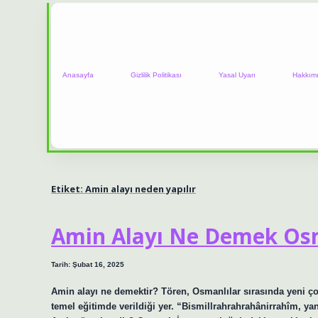
Anasayfa
Gizlilik Politikası
Yasal Uyarı
Hakkım
Etiket:
Amin alayı neden yapılır
Amin Alayı Ne Demek Os
Tarih: Şubat 16, 2025
Amin alayı ne demektir? Tören, Osmanlılar sırasında yeni çoc
temel eğitimde verildiği yer. “Bismillrahrahrahânirrahîm, y