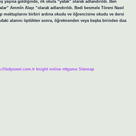
 yaşına geldiğinde, ilk okula “yatak” olarak adlandırıldı. Ben
alar“ Ammîn Alayı ”olarak adlandırıldı. Bedi besmele Töreni Nasıl
p mektuplarını birbiri ardına okudu ve öğrencisine okudu ve dersi
sındaki alanını öptükten sonra, öğretmenden veya başka birinden dua
s://ledpower.com.tr
knight online
nttgame
Sitemap