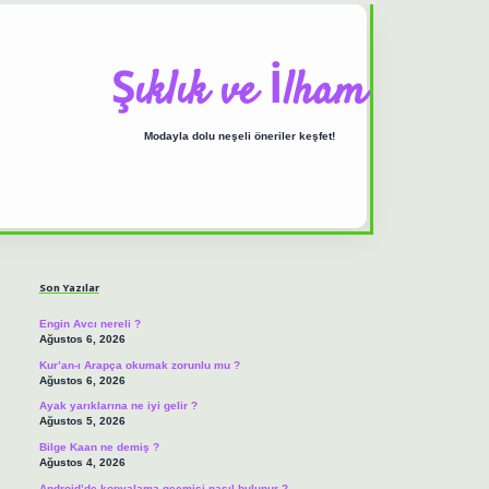
Şıklık ve İlham
Modayla dolu neşeli öneriler keşfet!
Sidebar
ilbet casino
https://betexpergiris.casino/
betexpergir.net
Son Yazılar
Engin Avcı nereli ?
Ağustos 6, 2026
Kur’an-ı Arapça okumak zorunlu mu ?
Ağustos 6, 2026
Ayak yarıklarına ne iyi gelir ?
Ağustos 5, 2026
Bilge Kaan ne demiş ?
Ağustos 4, 2026
Android’de kopyalama geçmişi nasıl bulunur ?