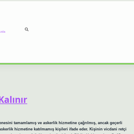
ızda
alınır
enesini tamamlamış ve askerlik hizmetine çağrılmış, ancak geçerli
erlik hizmetine katılmamış kişileri ifade eder. Kişinin vicdani retçi