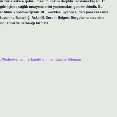
ından zorla askere götürülmesi mümkün değildir. Yoklama kaçağı 15
 gün içinde sağlık muayenelerini yaptırmaları gerekmektedir. Bu
t Alımı Yönetmeliği’nin 101. maddesi uyarınca idari para cezasına
li Savunma Bakanlığı Askerlik Durum Belgesi Sorgulama servisine
ilgilerinizde herhangi bir hata…
s://ledpower.com.tr
knight online
nttgame
Sitemap