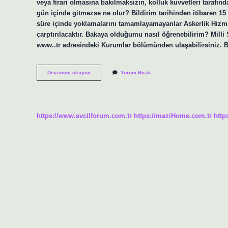
veya firari olmasına bakılmaksızın, kolluk kuvvetleri taraf
gün içinde gitmezse ne olur? Bildirim tarihinden itibaren 15
süre içinde yoklamalarını tamamlayamayanlar Askerlik Hizme
çarptırılacaktır. Bakaya olduğumu nasıl öğrenebilirim? Mil
www..tr adresindeki Kurumlar bölümünden ulaşabilirsiniz. B
Ne
Devamını okuyun
Yorum Bırak
Kadar
Sürede
Bakaya
Kalınır
https://www.evcilforum.com.tr
https://maziHome.com.tr
http