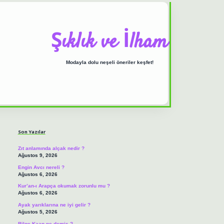
Şıklık ve İlham
Modayla dolu neşeli öneriler keşfet!
Sidebar
ilbet casino
https://
Son Yazılar
Zıt anlamında alçak nedir ?
Ağustos 9, 2026
Engin Avcı nereli ?
Ağustos 6, 2026
Kur’an-ı Arapça okumak zorunlu mu ?
Ağustos 6, 2026
Ayak yarıklarına ne iyi gelir ?
Ağustos 5, 2026
Bilge Kaan ne demiş ?