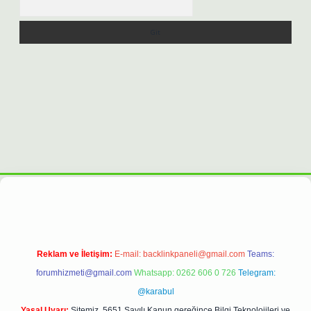
pergiris.casino/
betexpergir.net
Reklam ve İletişim:
E-mail:
backlinkpaneli@gmail.com
Teams:
forumhizmeti@gmail.com
Whatsapp: 0262 606 0 726
Telegram:
@karabul
Yasal Uyarı:
Sitemiz, 5651 Sayılı Kanun gereğince Bilgi Teknolojileri ve