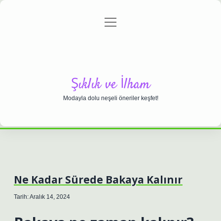
menüyü
Anasayfa
Gizlilik Politikası
Yasal Uyarı
aç
Hakkımızda
Şıklık ve İlham
Modayla dolu neşeli öneriler keşfet!
Ne Kadar Sürede Bakaya Kalınır
Tarih: Aralık 14, 2024