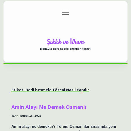
menüyü
Anasayfa
Gizlilik Politikası
Yasal Uyarı
aç
Hakkımızda
Şıklık ve İlham
Modayla dolu neşeli öneriler keşfet!
Etiket:
Bedi besmele Töreni Nasıl Yapılır
Amin Alayı Ne Demek Osmanlı
Tarih: Şubat 16, 2025
Amin alayı ne demektir? Tören, Osmanlılar sırasında yeni