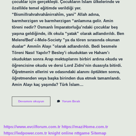
çocuklar için gerçekleşti. Çocukların İslam ülkelerinde ve
özellikle temel eğitimde verildiği yer.
“Bismillrahrahrahânirrahîm, yani” Allah adına,
barmherzigen ve barmherzigen “anlamına gelir. Amin
töreni nedir? Osmanlı İmparatorluğu’ndaki çocuklar beş
yaşına geldiğinde, ilk okula “yatak” olarak adlandırıldı. Ben
Melere/Bed’-i-Mele-Society ”ya da tören sırasında okunan
dualar“ Ammîn Alayı ”olarak adlandırıldı. Bedi besmele
Töreni Nasıl Yapılır? Besley’i okuduktan ve Haham’ı
okuduktan sonra Arap mektuplarını birbiri ardına okudu ve
öğrencisine okudu ve dersi Lord Zidni’nin duasıyla bitirdi.
Öğretmenin ellerini ve odasındaki alanını öptükten sonra,
öğretmenden veya başka birinden dua etmek tamamlandı.
Amin Alayı kaç yaşında? Türk İslam…
Amin
Devamını okuyun
Yorum Bırak
Alayı
Ne
Demek
Osmanlı
https://www.evcilforum.com.tr
https://maziHome.com.tr
https://ledpower.com.tr
knight online
nttgame
Sitemap