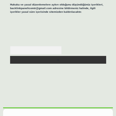
Hukuka ve yasal düzenlemelere aykırı olduğunu düşündüğünüz içerikleri,
backlinkpanelicomtr@gmail.com
adresine bildirmeniz halinde, ilgili
içerikler yasal süre içerisinde sitemizden kaldırılacaktır.
Arama
asino/
betexpergir.net