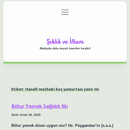
menüyü
Anasayfa
Gizlilik Politikası
Yasal Uyarı
aç
Hakkımızda
Şıklık ve İlham
Modayla dolu neşeli öneriler keşfet!
Etiket:
Hanefi mezhebi koç yumurtası yenir mi
Billur Yemek Sağlıklı Mı
Tarih: Ocak 18, 2025
Billur yemek dinen uygun mu? Hz. Peygamber’in (s.a.s.)