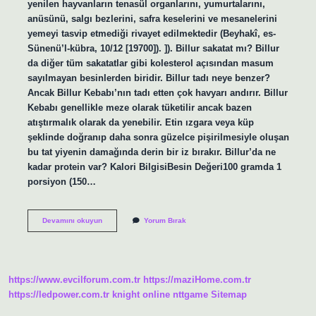
yenilen hayvanların tenasül organlarını, yumurtalarını,
anüsünü, salgı bezlerini, safra keselerini ve mesanelerini
yemeyi tasvip etmediği rivayet edilmektedir (Beyhakî, es-
Sünenü’l-kübra, 10/12 [19700]). ]). Billur sakatat mı? Billur
da diğer tüm sakatatlar gibi kolesterol açısından masum
sayılmayan besinlerden biridir. Billur tadı neye benzer?
Ancak Billur Kebabı’nın tadı etten çok havyarı andırır. Billur
Kebabı genellikle meze olarak tüketilir ancak bazen
atıştırmalık olarak da yenebilir. Etin ızgara veya küp
şeklinde doğranıp daha sonra güzelce pişirilmesiyle oluşan
bu tat yiyenin damağında derin bir iz bırakır. Billur’da ne
kadar protein var? Kalori BilgisiBesin Değeri100 gramda 1
porsiyon (150…
Billur
Devamını okuyun
Yorum Bırak
Yemek
Sağlıklı
Mı
https://www.evcilforum.com.tr
https://maziHome.com.tr
https://ledpower.com.tr
knight online
nttgame
Sitemap