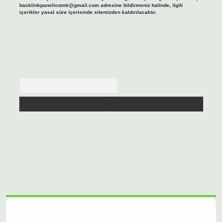
backlinkpanelicomtr@gmail.com
adresine bildirmeniz halinde, ilgili
içerikler yasal süre içerisinde sitemizden kaldırılacaktır.
Arama
sino/
betexpergir.net