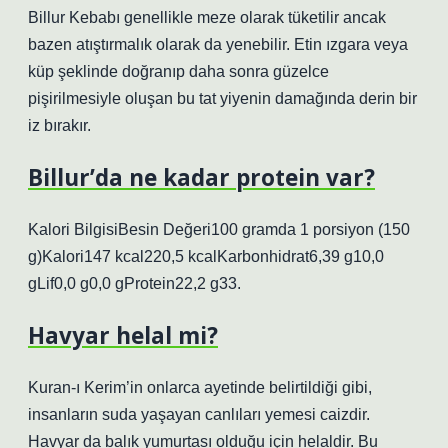
Billur Kebabı genellikle meze olarak tüketilir ancak
bazen atıştırmalık olarak da yenebilir. Etin ızgara veya
küp şeklinde doğranıp daha sonra güzelce
pişirilmesiyle oluşan bu tat yiyenin damağında derin bir
iz bırakır.
Billur’da ne kadar protein var?
Kalori BilgisiBesin Değeri100 gramda 1 porsiyon (150
g)Kalori147 kcal220,5 kcalKarbonhidrat6,39 g10,0
gLif0,0 g0,0 gProtein22,2 g33.
Havyar helal mi?
Kuran-ı Kerim’in onlarca ayetinde belirtildiği gibi,
insanların suda yaşayan canlıları yemesi caizdir.
Havyar da balık yumurtası olduğu için helaldir. Bu