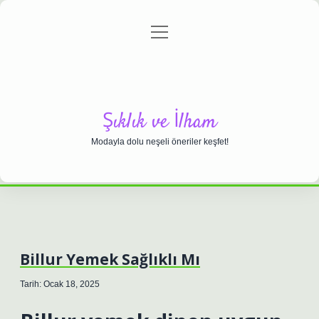
menüyü
Anasayfa
Gizlilik Politikası
Yasal Uyarı
aç
Hakkımızda
Şıklık ve İlham
Modayla dolu neşeli öneriler keşfet!
Billur Yemek Sağlıklı Mı
Tarih: Ocak 18, 2025