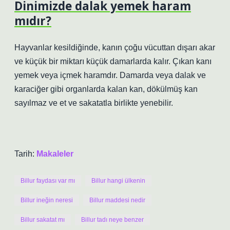
Dinimizde dalak yemek haram
mıdır?
Hayvanlar kesildiğinde, kanın çoğu vücuttan dışarı akar
ve küçük bir miktarı küçük damarlarda kalır. Çıkan kanı
yemek veya içmek haramdır. Damarda veya dalak ve
karaciğer gibi organlarda kalan kan, dökülmüş kan
sayılmaz ve et ve sakatatla birlikte yenebilir.
Tarih:
Makaleler
Billur faydası var mı
Billur hangi ülkenin
Billur ineğin neresi
Billur maddesi nedir
Billur sakatat mı
Billur tadı neye benzer