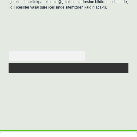
içerikleri,
backlinkpanelicomtr@gmail.com
adresine bildirmeniz halinde,
ilgili içerikler yasal süre içerisinde sitemizden kaldırılacaktır.
Arama
et