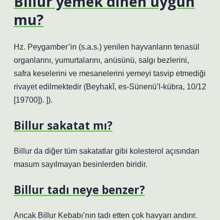
Billur yemek dinen uygun
mu?
Hz. Peygamber’in (s.a.s.) yenilen hayvanların tenasül
organlarını, yumurtalarını, anüsünü, salgı bezlerini,
safra keselerini ve mesanelerini yemeyi tasvip etmediği
rivayet edilmektedir (Beyhakî, es-Sünenü’l-kübra, 10/12
[19700]). ]).
Billur sakatat mı?
Billur da diğer tüm sakatatlar gibi kolesterol açısından
masum sayılmayan besinlerden biridir.
Billur tadı neye benzer?
Ancak Billur Kebabı’nın tadı etten çok havyarı andırır.