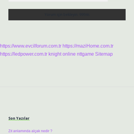
https://www.evcilforum.com.tr
https://maziHome.com.tr
https://ledpower.com.tr
knight online
nttgame
Sitemap
Sidebar
Son Yazılar
Zıt anlamında alçak nedir ?