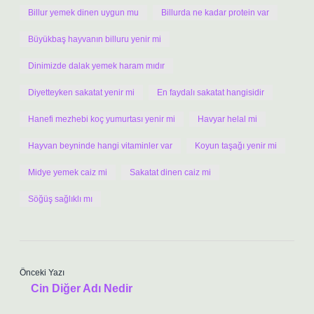
Billur yemek dinen uygun mu
Billurda ne kadar protein var
Büyükbaş hayvanın billuru yenir mi
Dinimizde dalak yemek haram mıdır
Diyetteyken sakatat yenir mi
En faydalı sakatat hangisidir
Hanefi mezhebi koç yumurtası yenir mi
Havyar helal mi
Hayvan beyninde hangi vitaminler var
Koyun taşağı yenir mi
Midye yemek caiz mi
Sakatat dinen caiz mi
Söğüş sağlıklı mı
Önceki Yazı
Cin Diğer Adı Nedir