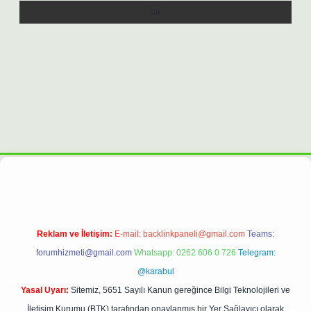
pergiris.casino/
betexpergir.net
Reklam ve İletişim:
E-mail:
backlinkpaneli@gmail.com
Teams:
forumhizmeti@gmail.com
Whatsapp: 0262 606 0 726
Telegram:
@karabul
Yasal Uyarı:
Sitemiz, 5651 Sayılı Kanun gereğince Bilgi Teknolojileri ve
İletişim Kurumu (BTK) tarafından onaylanmış bir Yer Sağlayıcı olarak