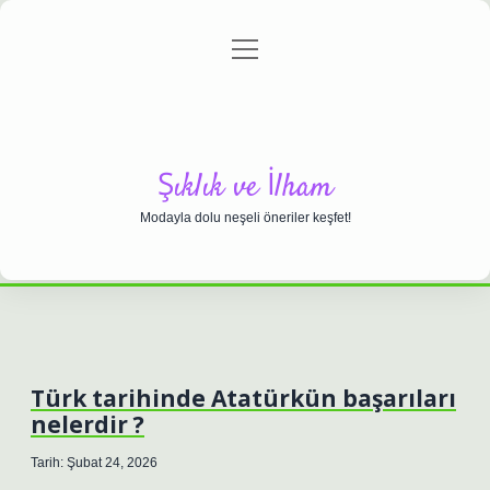
menüyü
Anasayfa
Gizlilik Politikası
Yasal Uyarı
aç
Hakkımızda
Şıklık ve İlham
Modayla dolu neşeli öneriler keşfet!
Türk tarihinde Atatürkün başarıları
nelerdir ?
Tarih: Şubat 24, 2026