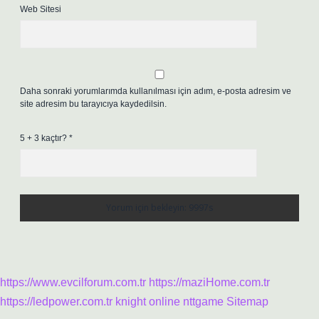
Web Sitesi
Daha sonraki yorumlarımda kullanılması için adım, e-posta adresim ve
site adresim bu tarayıcıya kaydedilsin.
5 + 3 kaçtır?
*
https://www.evcilforum.com.tr
https://maziHome.com.tr
https://ledpower.com.tr
knight online
nttgame
Sitemap