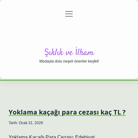
menüyü
Anasayfa
Gizlilik Politikası
Yasal Uyarı
aç
Hakkımızda
Şıklık ve İlham
Modayla dolu neşeli öneriler keşfet!
Yoklama kaçağı para cezası kaç TL ?
Tarih: Ocak 31, 2026
Yoklama Kaçağı Para Cezası: Edebiyat