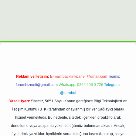
pergiris.casino/
betexpergir.net
Reklam ve İletişim:
E-mail:
backlinkpaneli@gmail.com
Teams:
forumhizmeti@gmail.com
Whatsapp: 0262 606 0 726
Telegram:
@karabul
Yasal Uyarı:
Sitemiz, 5651 Sayılı Kanun gereğince Bilgi Teknolojileri ve
İletişim Kurumu (BTK) tarafından onaylanmış bir Yer Sağlayıcı olarak
hizmet vermektedir. Bu nedenle, sitedeki içerikleri proaktif olarak
denetleme veya araştırma yükümlülüğümüz bulunmamaktadır. Ancak,
üyelerimiz yazdıkları içeriklerin sorumluluğunu taşımakta olup, siteye