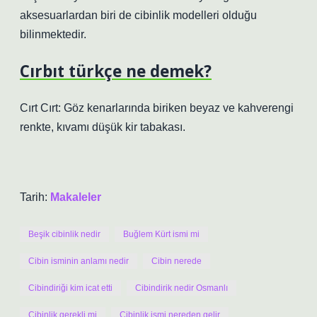
aksesuarlardan biri de cibinlik modelleri olduğu
bilinmektedir.
Cırbıt türkçe ne demek?
Cırt Cırt: Göz kenarlarında biriken beyaz ve kahverengi
renkte, kıvamı düşük kir tabakası.
Tarih:
Makaleler
Beşik cibinlik nedir
Buğlem Kürt ismi mi
Cibin isminin anlamı nedir
Cibin nerede
Cibindiriği kim icat etti
Cibindirik nedir Osmanlı
Cibinlik gerekli mi
Cibinlik ismi nereden gelir