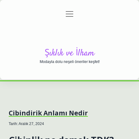
menüyü
Anasayfa
Gizlilik Politikası
Yasal Uyarı
aç
Hakkımızda
Şıklık ve İlham
Modayla dolu neşeli öneriler keşfet!
Cibindirik Anlamı Nedir
Tarih: Aralık 27, 2024