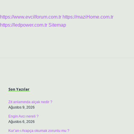
https://www.evcilforum.com.tr
https://maziHome.com.tr
https://ledpower.com.tr
Sitemap
Sidebar
Son Yazılar
Zıt anlamında alçak nedir ?
Ağustos 9, 2026
Engin Avcı nereli ?
Ağustos 6, 2026
Kur’an-ı Arapça okumak zorunlu mu ?