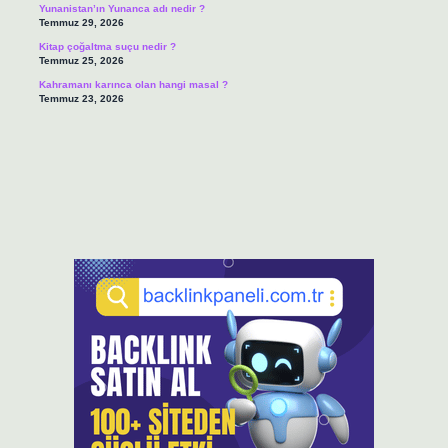
Yunanistan’ın Yunanca adı nedir ?
Temmuz 29, 2026
Kitap çoğaltma suçu nedir ?
Temmuz 25, 2026
Kahramanı karınca olan hangi masal ?
Temmuz 23, 2026