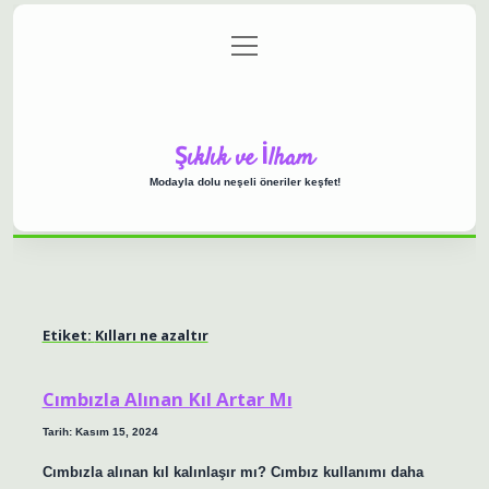
menüyü
Anasayfa
Gizlilik Politikası
Yasal Uyarı
aç
Hakkımızda
Şıklık ve İlham
Modayla dolu neşeli öneriler keşfet!
Etiket:
Kılları ne azaltır
Cımbızla Alınan Kıl Artar Mı
Tarih: Kasım 15, 2024
Cımbızla alınan kıl kalınlaşır mı? Cımbız kullanımı daha