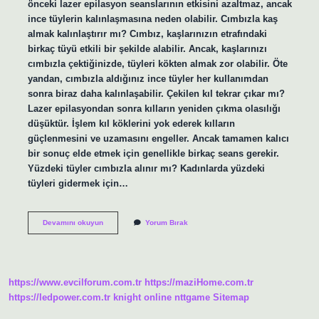
önceki lazer epilasyon seanslarının etkisini azaltmaz, ancak
ince tüylerin kalınlaşmasına neden olabilir. Cımbızla kaş
almak kalınlaştırır mı? Cımbız, kaşlarınızın etrafındaki
birkaç tüyü etkili bir şekilde alabilir. Ancak, kaşlarınızı
cımbızla çektiğinizde, tüyleri kökten almak zor olabilir. Öte
yandan, cımbızla aldığınız ince tüyler her kullanımdan
sonra biraz daha kalınlaşabilir. Çekilen kıl tekrar çıkar mı?
Lazer epilasyondan sonra kılların yeniden çıkma olasılığı
düşüktür. İşlem kıl köklerini yok ederek kılların
güçlenmesini ve uzamasını engeller. Ancak tamamen kalıcı
bir sonuç elde etmek için genellikle birkaç seans gerekir.
Yüzdeki tüyler cımbızla alınır mı? Kadınlarda yüzdeki
tüyleri gidermek için…
Cımbızla
Devamını okuyun
Yorum Bırak
Alınan
Kıl
Artar
Mı
https://www.evcilforum.com.tr
https://maziHome.com.tr
https://ledpower.com.tr
knight online
nttgame
Sitemap