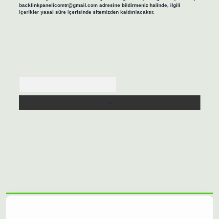
backlinkpanelicomtr@gmail.com
adresine bildirmeniz halinde, ilgili
içerikler yasal süre içerisinde sitemizden kaldırılacaktır.
Arama
lbet casino
https://betexpergiris.casino/
betexpergir.net